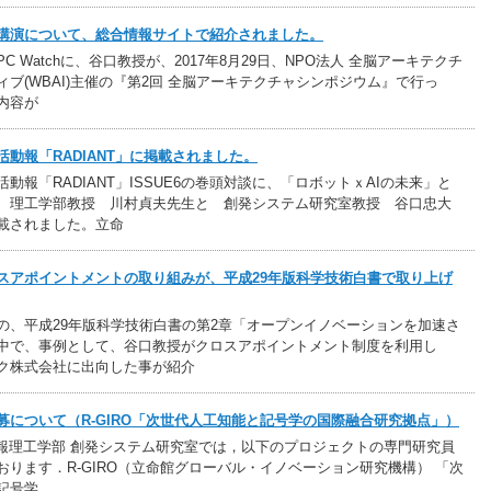
講演について、総合情報サイトで紹介されました。
C Watchに、谷口教授が、2017年8月29日、NPO法人 全脳アーキテクチ
ブ(WBAI)主催の『第2回 全脳アーキテクチャシンポジウム』で行っ
内容が
動報「RADIANT」に掲載されました。
動報「RADIANT」ISSUE6の巻頭対談に、「ロボットｘAIの未来」と
、理工学部教授 川村貞夫先生と 創発システム研究室教授 谷口忠大
載されました。立命
スアポイントメントの取り組みが、平成29年版科学技術白書で取り上げ
の、平成29年版科学技術白書の第2章「オープンイノベーションを加速さ
中で、事例として、谷口教授がクロスアポイントメント制度を利用し
ク株式会社に出向した事が紹介
募について（R-GIRO「次世代人工知能と記号学の国際融合研究拠点」）
報理工学部 創発システム研究室では，以下のプロジェクトの専門研究員
おります．R-GIRO（立命館グローバル・イノベーション研究機構） 「次
記号学