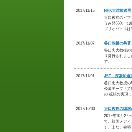
2017/11/15
NHK大津放送局
谷口教授のビブリ
うみ発630』
ブリオバトルは
2017/11/07
谷口教授の共著
谷口忠大教授の
り発行されまし
す。
2017/11/01
JST 探索加
谷口忠大教授の
公募テーマ「労
の 拡張の実現
2017/10/30
谷口教授の講演
2017年10月
て、韓国メディ
す。また、会場