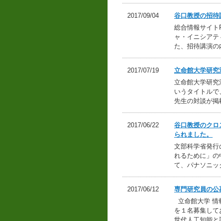
2017/09/04
谷口教授の招待
総合情報サイトP
ャ・イニシアティ
た、招待講演の
2017/07/19
立命館大学研究活
立命館大学研究活
いうタイトルで
先生の対談が掲
2017/06/22
谷口教授のクロ
られました。
文部科学省発行
れるために」の
て、パナソニッ
2017/06/12
専門研究員の公
立命館大学 情
を１名募集して
世代人工知能と