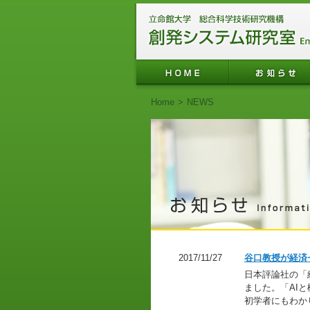
Home
>
NEWS
2017/11/27
谷口教授が経済セ
日本評論社の「経
ました。「AI
初学者にもわか