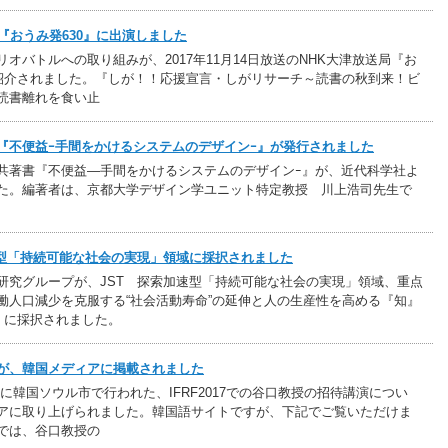
『おうみ発630』に出演しました
オバトルへの取り組みが、2017年11月14日放送のNHK大津放送局『お
で紹介されました。『しが！！応援宣言・しがリサーチ～読書の秋到来！ビ
読書離れを食い止
『不便益ｰ手間をかけるシステムのデザインｰ』が発行されました
共著書『不便益―手間をかけるシステムのデザインｰ』が、近代科学社よ
た。編著者は、京都大学デザイン学ユニット特定教授 川上浩司先生で
速型「持続可能な社会の実現」領域に採択されました
研究グループが、JST 探索加速型「持続可能な社会の実現」領域、重点
働人口減少を克服する“社会活動寿命”の延伸と人の生産性を高める『知』
 」に採択されました。
が、韓国メディアに掲載されました
27日に韓国ソウル市で行われた、IFRF2017での谷口教授の招待講演につい
アに取り上げられました。韓国語サイトですが、下記でご覧いただけま
では、谷口教授の