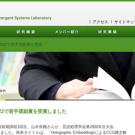
アクセス
サイトマッ
2022で若手奨励賞を受賞
2022で若手奨励賞を受賞しました
前期課程1回生、山木良輔さんが、言語処理学会第28回年次大会
ました。発表タイトルは、「Holographic EmbeddingsによるCCG構文解