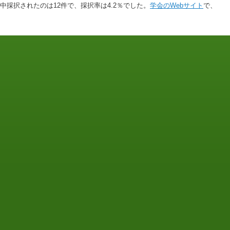
中採択されたのは12件で、採択率は4.2％でした。
学会のWebサイト
で、