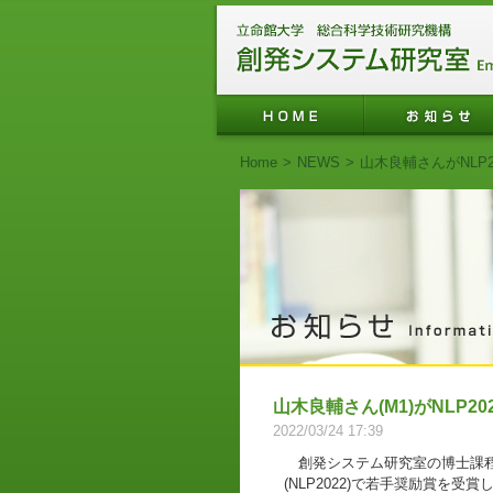
Home
>
NEWS
>
山木良輔さんがNLP
山木良輔さん(M1)がNLP
2022/03/24 17:39
創発システム研究室の博士課程
(NLP2022)で若手奨励賞を受賞し