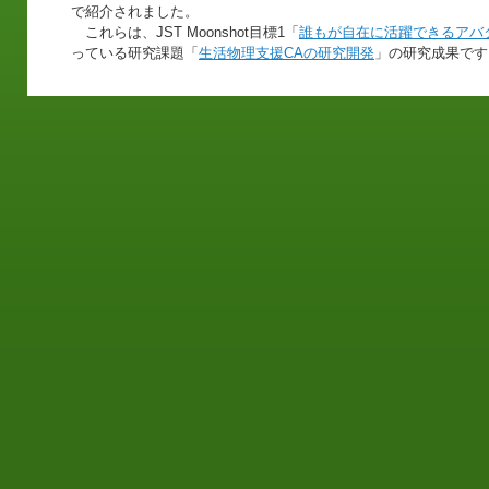
で紹介されました。
これらは、JST Moonshot目標1「
誰もが自在に活躍できるアバ
っている研究課題「
生活物理支援CAの研究開発
」の研究成果です