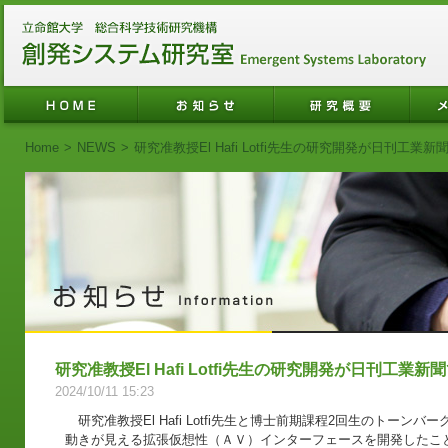
Home
>
NEWS
>
研究准教授El Hafi Lotfi先生の研究開発が日刊工
研究准教授El Hafi Lotfi先生の研究開発が日刊工業
2024/10/11 15:23
研究准教授El Hafi Lotfi先生と博士前期課程2回生のトーン
動きが見える拡張仮想性（ＡＶ）インターフェースを開発したことが