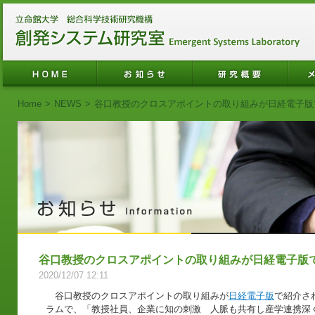
Home
>
NEWS
>
谷口教授のクロスアポイントの取り組みが日経電子版
谷口教授のクロスアポイントの取り組みが日経電子版
2020/12/07 12:11
谷口教授のクロスアポイントの取り組みが
日経電子版
で紹介さ
ラムで、「教授社員、企業に知の刺激 人脈も共有し産学連携深