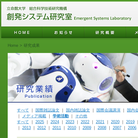
Home
>
研究成果
すべて
｜
国際雑誌論文
｜
国内雑誌論文
｜
国際会議講演
｜
国内
｜
メディア掲載
｜
学術活動
｜
その他
すべて
｜
2025
｜
2024
｜
2023
｜
2022
｜
2021
｜
2020
｜
2019
｜
2013
｜
2012
｜
2011
｜
2010
｜
2009
｜
2008
｜
2007
｜
2006