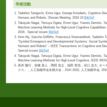
学術活動
Tadahiro Taniguchi, Emre Ugur, George Konidaris, Cognitive D
Humans and Robots, Shonan Meeting, 2016 10
BibTeX
Takayuki Nagai, Tetsuya Ogata, Emre Ugur, Yiannis Demiris, Ta
Machine Learning Methods for High-Level Cognitive Capabilities i
2016 , Special issues
BibTeX
Amir Aly, Sascha Griffiths, Francesca Stramandinoli, Tadahiro T
“Symbol Emergence and Developmental Systems: Social Symbol
Humans and Robots” – IEEE Transactions on Cognitive and De
Special issues
BibTeX
Takayuki Nagai, Tetsuya Ogata, Emre Ugur, Yiannis Demiris, T
Machine Learning Methods for High-Level Cognitive, IEEE IRO
長井 隆行，岩橋 直人，岡田 浩之，稲邑 哲也，谷口 忠大, 
クス」，人工知能学会全国大会，JSAI 2016, 人工知能学会, 201