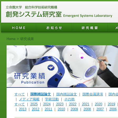
Home
>
研究成果
すべて
｜
国際雑誌論文
｜
国内雑誌論文
｜
国際会議講演
｜
国内
｜
メディア掲載
｜
学術活動
｜
その他
すべて
｜
2025
｜
2024
｜
2023
｜
2022
｜
2021
｜
2020
｜
2019
｜
2013
｜
2012
｜
2011
｜
2010
｜
2009
｜
2008
｜
2007
｜
2006