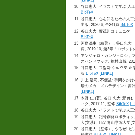
[LINK1]
谷口忠大, イラストで学ぶ 人工知
BibTeX
谷口忠大, 心を知るための人工
出版, 2020 6, 全241頁
BibTeX
谷口忠大, 賀茂川コミュニケーシ
BibTeX
河島茂生（編著），谷口忠大 
房, 2019 10, 第3章「ロボッ
アンジェロ・カンジェロシ，マシ
スハンドブック, 福村出版, 2019
谷口忠大, 그림과 수식으로 배우
版
BibTeX
[LINK1]
川上 浩司, 不便益: 手間をかけ
場のメカニズムデザイン：書評ゲ
[LINK1]
木野 仁 (著), 谷口 忠大 (
ィク, 2017 11, 監修
BibTeX
[L
谷口忠大, イラストで学ぶ人工知
谷口忠大, 記号創発ロボティクス 
大(文系)，H27 青山学院大学(
谷口忠大（監修）, やるぜ! ビブ
修書籍
BibTeX
[LINK1]