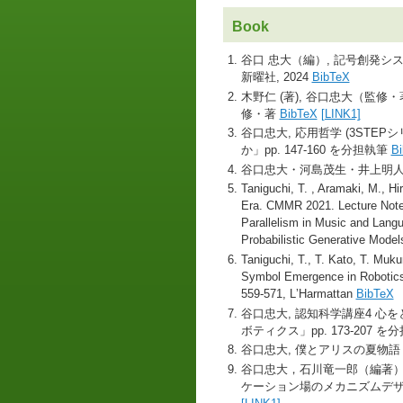
Book
谷口 忠大（編）, 記号創発シ
新曜社, 2024
BibTeX
木野仁 (著), 谷口忠大（監修・
修・著
BibTeX
[LINK1]
谷口忠大, 応用哲学 (3STEPシ
か」pp. 147-160 を分担執筆
B
谷口忠大・河島茂生・井上明人, 未
Taniguchi, T. , Aramaki, M., Hir
Era. CMMR 2021. Lecture Notes
Parallelism in Music and Lan
Probabilistic Generative Model
Taniguchi, T., T. Kato, T. Muk
Symbol Emergence in Robotics: 
559-571, LʼHarmattan
BibTeX
谷口忠大, 認知科学講座4 心をと
ボティクス」pp. 173-207 
谷口忠大, 僕とアリスの夏物語 人
谷口忠大，石川竜一郎（編著）
ケーション場のメカニズムデザイン