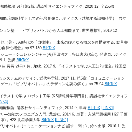
能概論 改訂第2版, 講談社サイエンティフィク, 2020 12, 全265頁
知能: 認知科学としての記号創発ロボティクス（越境する認知科学）, 共立
ョン塾――ビブリオバトルから人工知能まで, 世界思想社, 2019 12
他（著）, AI時代の「自律性」 未来の礎となる概念を再構築する, 勁草書
トの自律性概念」pp.97-130
BibTeX
ュー・シュレシンジャー(著)岡田浩之，谷口忠大(監訳), 発達ロボティク
 1, 監訳
BibTeX
는 통통 인공지능, Jpub, 2017 9, 「イラストで学ぶ人工知能概論」韓国語
るシステムのデザイン, 近代科学社, 2017 11, 第5章「コミュニケーション
ーム「ビブリオバトル」のデザインを読み解く」pp.75-94
BibTeX
監修), イラストで学ぶ ロボット工学 (KS情報科学専門書) , 講談社サイエンティフ
INK1]
能概論, 講談社サイエンティフィク, 2014 9, 単著
BibTeX
[LINK1]
―知能のメカニズム入門, 講談社, 2014 6, 単著：入試問題採用 H27 千葉
文系)，H28 北星学園大学
BibTeX
[LINK1]
リオバトル (コミュニケーションナビ 話す・聞く) , 鈴木出版, 2016 1, 監