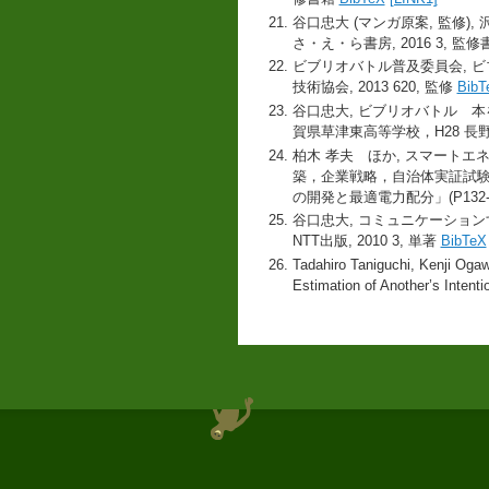
谷口忠大 (マンガ原案, 監修),
さ・え・ら書房, 2016 3, 監
ビブリオバトル普及委員会, ビ
技術協会, 2013 620, 監修
BibT
谷口忠大, ビブリオバトル 本を知
賀県草津東高等学校，H28 長
柏木 孝夫 ほか, スマート
築，企業戦略，自治体実証試験まで
の開発と最適電力配分」(P132-
谷口忠大, コミュニケーショ
NTT出版, 2010 3, 単著
BibTeX
Tadahiro Taniguchi, Kenji Ogaw
Estimation of Another’s Inten