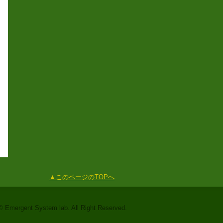
▲このページのTOPへ
© Emergent System lab. All Right Reserved.