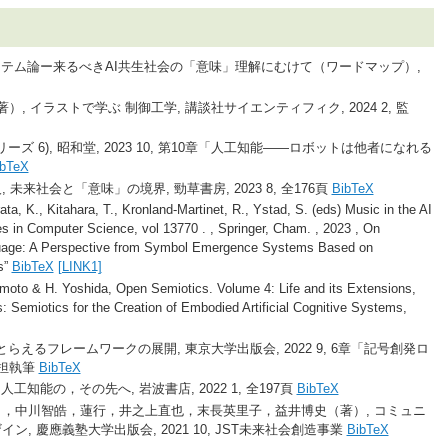
ステム論ー来るべきAI共生社会の「意味」理解にむけて（ワードマップ）,
著）, イラストで学ぶ 制御工学, 講談社サイエンティフィク, 2024 2, 監
リーズ 6), 昭和堂, 2023 10, 第10章「人工知能――ロボットは他者になれる
ibTeX
来社会と「意味」の境界, 勁草書房, 2023 8, 全176頁
BibTeX
ata, K., Kitahara, T., Kronland-Martinet, R., Ystad, S. (eds) Music in the AI
 in Computer Science, vol 13770 . , Springer, Cham. , 2023 , On
guage: A Perspective from Symbol Emergence Systems Based on
s”
BibTeX
[LINK1]
umoto & H. Yoshida, Open Semiotics. Volume 4: Life and its Extensions,
Semiotics for the Creation of Embodied Artificial Cognitive Systems,
らえるフレームワークの展開, ‎東京大学出版会, 2022 9, 6章「記号創発ロ
を分担執筆
BibTeX
工知能の，その先へ, 岩波書店, 2022 1, 全197頁
BibTeX
，中川智皓，蓮行，井之上直也，末長英里子，益井博史（著）, コミュニ
, 慶應義塾大学出版会, 2021 10, JST未来社会創造事業
BibTeX