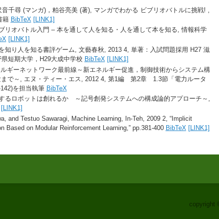
 沢音千尋 (マンガ)，粕谷亮美 (著), マンガでわかる ビブリオバトルに挑戦! ,
修書籍
BibTeX
[LINK1]
ブリオバトル入門 – 本を通して人を知る・人を通して本を知る, 情報科学
eX
[LINK1]
り人を知る書評ゲーム, 文藝春秋, 2013 4, 単著：入試問題採用 H27 滋
野県短期大学，H29大成中学校
BibTeX
[LINK1]
エネルギーネットワーク最前線～新エネルギー促進，制御技術からシステム構
～, エヌ・ティー・エス, 2012 4, 第1編 第2章 1.3節「電力ルータ
142)を担当執筆
BibTeX
ンするロボットは創れるか ～記号創発システムへの構成論的アプローチ～,
[LINK1]
a, and Testuo Sawaragi, Machine Learning, In-Teh, 2009 2, “Implicit
tion Based on Modular Reinforcement Learning,” pp.381-400
BibTeX
[LINK1]
copyright 