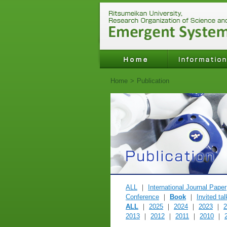
Home
>
Publication
ALL
｜
International Journal Paper
Conference
｜
Book
｜
Invited ta
ALL
｜
2025
｜
2024
｜
2023
｜
2
2013
｜
2012
｜
2011
｜
2010
｜