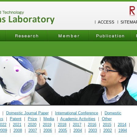
ACCESS
SITEMA
｜
Domestic Journal Paper
｜
International Conference
｜
Domestic
lks
｜
Patent
｜
Prize
｜
Media
｜
Academic Activities
｜
Other
022
｜
2021
｜
2020
｜
2019
｜
2018
｜
2017
｜
2016
｜
2015
｜
2014
｜
2009
｜
2008
｜
2007
｜
2006
｜
2005
｜
2004
｜
2003
｜
2002
｜
1994