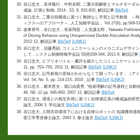
谷口忠大，長井隆行，中村友昭, 二重分節解析とマルチモーダ
成論, 計測と制御, 2014 , 53, 9, 815-820, 解説記事
BibTeX
谷口忠大, 二重分節構造に基づく教師なし学習と記号創発 ～
ィクスへのアプローチ～, 人工知能学会誌， Vol.27(6), pp.569-579
坂東誉司，谷口忠大，長坂翔吾，人見謙太郎，Naiwala Pathirannehelage C
of Driving Behavior using Unsupervised Double Articula
2012 12, 解説記事
BibTeX
[LINK1]
谷口忠大，須藤秀紹, コミュニケーションのメカニズムデザイン
して , システム制御情報学会誌 55(8)339-344, 2011 8, 解説記事
谷口忠大, ビブリオバトル－書評を媒介したコミュニケーション場の広がり
11, pp. 753–755, 2011 11, 解説記事
BibTeX
[LINK1]
谷口忠大, 記号創発の意味がわからなくて困っています．（アイ・
Vol. 54, No. 5, pp. 214-215, 2010 , 記事
BibTeX
[LINK1]
谷口忠大，椹木哲夫，堀口由貴男, “他者理解の記号過程と自動化に求
46, N0. 12 pp. 945-950, 2007 12, 解説記事
BibTeX
谷口忠大, 環境との相互作用に基づく自律適応系の構成論的研究
論文, 2006 3, 学位論文
BibTeX
[LINK1]
谷口忠大, 人間共存環境下における自律ロボットの 知識獲得過
密工学専攻修士論文, 2003 3, 修士論文
BibTeX
[LINK1]