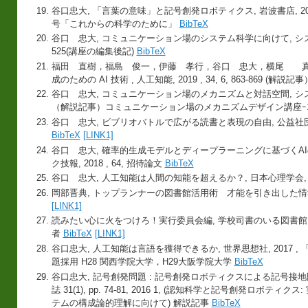
谷口忠大, 「言葉の意味」と記号創発ロボティクス, 岩波書店, 2021 , 
号「これからの科学のために」
BibTeX
谷口 忠大, コミュニケーション場のシステム科学に向けて, システム制御
525(講座の編集後記)
BibTeX
福田 直樹，福島 俊一，伊藤 孝行，谷口 忠大，横尾 真
成のための AI 技術 , 人工知能, 2019 , 34, 6, 863-869 (解説記
谷口 忠大, コミュニケーション場のメカニズムと対話空間, システム制御情
（解説記事）コミュニケーション場のメカニズムデザイン講座ｰ
谷口 忠大, ビブリオバトルで広がる読書と表現の自由, 公益社団法人日
BibTeX
[LINK1]
谷口 忠大, 確率的生成モデルとディープラーニングに基づくAI
ク技報, 2018 , 64, 招待論文
BibTeX
谷口 忠大, 人工知能は人間の知能を超えるか？, 日本心理学会, 201
岡部晋典, トップランナーの図書館活用術 才能を引き出した情報空間
[LINK1]
読みたい心に火をつけろ！実行委員会編, 学校司書のいる図書館に，い
者
BibTeX
[LINK1]
谷口忠大, 人工知能は言語を獲得できるか, 世界思想社, 2017 ,
題採用 H28 関西学院大学，H29大阪学院大学
BibTeX
谷口忠大, 記号創発問題 : 記号創発ロボティクスによる記号接
誌 31(1), pp. 74-81, 2016 1, (認知科学と記号創発ロ
テムの構成論的理解に向けて) 解説記事
BibTeX