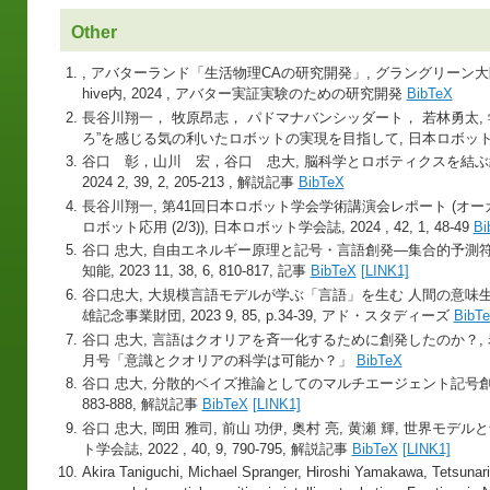
Other
, アバターランド「生活物理CAの研究開発」, グラングリーン大阪
hive内, 2024 , アバター実証実験のための研究開発
BibTeX
長谷川翔一， 牧原昂志， パドマナバンシッダート， 若林勇太,
ろ”を感じる気の利いたロボットの実現を目指して, 日本ロボット学会誌, 20
谷口 彰，山川 宏，谷口 忠大, 脳科学とロボティクスを結ぶ
2024 2, 39, 2, 205-213 , 解説記事
BibTeX
長谷川翔一, 第41回日本ロボット学会学術講演会レポート (オ
ロボット応用 (2/3)), 日本ロボット学会誌, 2024 , 42, 1, 48-49
Bi
谷口 忠大, 自由エネルギー原理と記号・言語創発—集合的予測
知能, 2023 11, 38, 6, 810-817, 記事
BibTeX
[LINK1]
谷口忠大, 大規模言語モデルが学ぶ「言語」を生む 人間の意味生
雄記念事業財団, 2023 9, 85, p.34-39, アド・スタディーズ
BibT
谷口 忠大, 言語はクオリアを斉一化するために創発したのか？, 岩波書店
月号「意識とクオリアの科学は可能か？」
BibTeX
谷口 忠大, 分散的ベイズ推論としてのマルチエージェント記号創発, 日本
883-888, 解説記事
BibTeX
[LINK1]
谷口 忠大, 岡田 雅司, 前山 功伊, 奥村 亮, 黄瀬 輝, 世界
ト学会誌, 2022 , 40, 9, 790-795, 解説記事
BibTeX
[LINK1]
Akira Taniguchi, Michael Spranger, Hiroshi Yamakawa, Tetsunari 