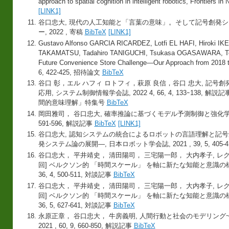
approach to spatial cognition in intelligent robotics, Frontier
[LINK1]
谷口忠大, 現代の人工知能と「言葉の意味」。そして記号創発シ
ー, 2022 , 寄稿
BibTeX
[LINK1]
Gustavo Alfonso GARCIA RICARDEZ, Lotfi EL HAFI, Hiroki 
TAKAMATSU, Tadahiro TANIGUCHI, Tsukasa OGASAWARA, Tea
Future Convenience Store Challenge—Our Approach from 2
6, 422-425, 招待論文
BibTeX
谷口 彰，エル ハフィ ロトフィ，萩原 良信，谷口 忠大, 記
応用, システム制御情報学会誌, 2022 4, 66, 4, 133ｰ13
間的意味理解」特集号
BibTeX
岡田雅司， 谷口忠大, 確率推論に基づくモデル予測制御と強化学習, 日本
591-596, 解説記事
BibTeX
[LINK1]
谷口忠大, 認知システムの統合によるロボットの言語理解と記
発システム論の展開—, 日本ロボット学会誌, 2021 , 39, 5, 405-
谷口忠大， 平井靖史， 清田陽司， 三宅陽一郎， 大内孝子, レク
回] ベルクソン的 「時間スケール」 を軸に新たな知能と意識の構成可能
36, 4, 500-511, 対談記事
BibTeX
谷口忠大， 平井靖史， 清田陽司， 三宅陽一郎， 大内孝子, レク
回] ベルクソン的 「時間スケール」 を軸に新たな知能と意識の構成可能
36, 5, 627-641, 対談記事
BibTeX
永原正章， 谷口忠大， 牛房義明, 人間行動と社会のモデリング~ 
2021 , 60, 9, 660-850, 解説記事
BibTeX