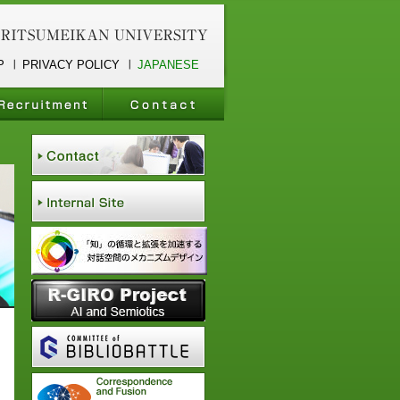
P
PRIVACY POLICY
JAPANESE