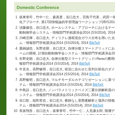
Domestic Conference
坂東誉司，竹中一仁，森真貴，谷口忠大，宮島千代美，武田一哉
化アプローチ, 第17回情報論的学習理論ワークショップ(IBIS2014)
須藤健也，谷口忠大, ホールシステム・アプローチにおけるテー
動制御学会システム・情報部門学術講演会2014 (SSI2014), 201
川崎亘輝，谷口忠大, ディリクレ過程混合ガウス分布を用いた太
ム・情報部門学術講演会2014 (SSI2014), 2014
BibTeX
粟納誠也，矢野史朗，谷口忠大, 自律分散スマートグリッドに
ームの開発, 計測自動制御学会システム・情報部門学術講演会2014 (SS
矢野史朗，谷口忠大, 自律分散型スマートグリッドi-Reneの費
報部門学術講演会2014 (SSI2014), 2014
BibTeX
牛見光，高野敏明，谷口忠大, 状況に合わせた音列分節化のダイ
ム・情報部門学術講演会2014 (SSI2014), 2014
BibTeX
高野敏明，谷口忠大, マルチモーダルカテゴリゼーションに基づ
テム・情報部門学術講演会2014 (SSI2014), 2014
BibTeX
中島諒，谷口忠大, ノンパラメトリックベイズ二重分節解析器の
システム・情報部門学術講演会2014 (SSI2014), 2014
BibTeX
谷口彰，稲邑哲也，谷口忠大, 教師なし形態素解析と場所の情報
テム・情報部門学術講演会2014 (SSI2014), 2014
BibTeX
長坂翔吾，谷口忠大，坂東誉司，竹中一仁，人見謙太郎, 階層