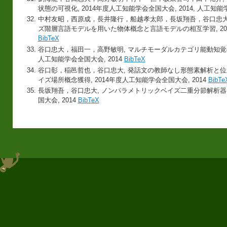
状態の可視化, 2014年度人工知能学会全国大会, 2014, 人工
中村友昭，西原成，長井隆行，船越孝太郎，長坂翔吾，谷口忠大，
ズ階層言語モデルを用いた物体概念と言語モデルの相互学習, 201
BibTeX
谷口忠大，福田一，高野敏明, マルチモーダルカテゴリ能動知覚の
人工知能学会全国大会, 2014
BibTeX
谷口彰，稲邑哲也，谷口忠大, 発話文の教師なし形態素解析と
イズ場所概念獲得, 2014年度人工知能学会全国大会, 2014
BibTe
長坂翔吾，谷口忠大, ノンパラメトリックベイズ二重分節解析器に
国大会, 2014
BibTeX