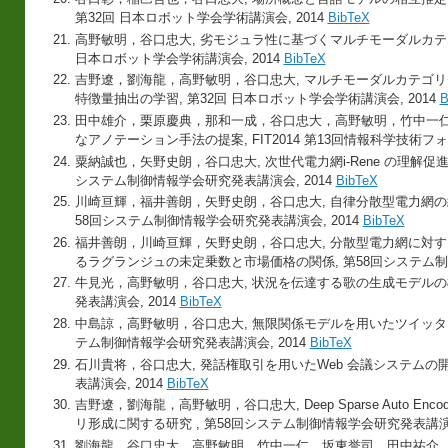
第32回 日本ロボット学会学術講演会, 2014
BibTeX
高野敏明，谷口忠大, 劣モジュラ性に基づくマルチモーダルカテゴ
日本ロボット学会学術講演会, 2014
BibTeX
吉野遼，劉海龍，高野敏明，谷口忠大, マルチモーダルカテゴリゼー
特徴量抽出の学習, 第32回 日本ロボット学会学術講演会, 2014
B
田中雄介，栗原慶典，那和一成，谷口忠大，高野敏明，竹中一仁
なアノテーション手法の提案, FIT2014 第13回情報科学技術フォー
粟納誠也，矢野史朗，谷口忠大, 次世代電力網i-Rene の理解促
システム制御情報学会研究発表講演会, 2014
BibTeX
川崎亘輝，福井善朗，矢野史朗，谷口忠大, 自律分散型電力網の
58回システム制御情報学会研究発表講演会, 2014
BibTeX
福井善朗，川崎亘輝，矢野史朗，谷口忠大, 分散型電力網に対
るラグランジュの未定乗数と市場価格の関係, 第58回システム制御
牛見光，高野敏明，谷口忠大, 状況を伝達する歌の生成モデルの検
発表講演会, 2014
BibTeX
中島諒，高野敏明，谷口忠大, 無限関係モデルを用いたツイッター
テム制御情報学会研究発表講演会, 2014
BibTeX
石川貴将，谷口忠大, 発話権取引を用いたWeb 会議システムの開
表講演会, 2014
BibTeX
吉野遼，劉海龍，高野敏明，谷口忠大, Deep Sparse Auto E
リ形成に関する研究 , 第58回システム制御情報学会研究発表講演会
劉海龍，谷口忠大，高野敏明，竹中一仁，坂東誉司，田中祐介, Deep S