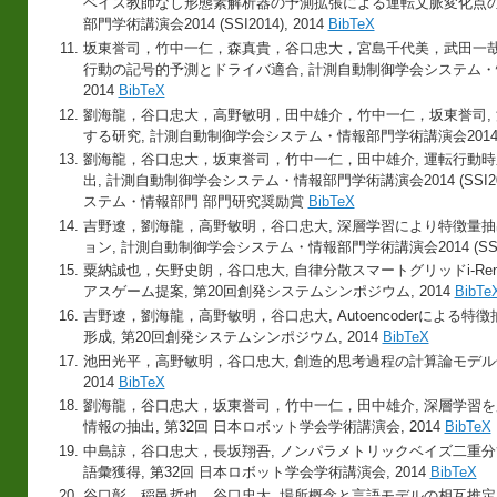
ベイズ教師なし形態素解析器の予測拡張による運転文脈変化点の
部門学術講演会2014 (SSI2014), 2014
BibTeX
坂東誉司，竹中一仁，森真貴，谷口忠大，宮島千代美，武田一哉
行動の記号的予測とドライバ適合, 計測自動制御学会システム・情報部門
2014
BibTeX
劉海龍，谷口忠大，高野敏明，田中雄介，竹中一仁，坂東誉司,
する研究, 計測自動制御学会システム・情報部門学術講演会2014 (SSI
劉海龍，谷口忠大，坂東誉司，竹中一仁，田中雄介, 運転行動
出, 計測自動制御学会システム・情報部門学術講演会2014 (SSI2014
ステム・情報部門 部門研究奨励賞
BibTeX
吉野遼，劉海龍，高野敏明，谷口忠大, 深層学習により特徴量
ョン, 計測自動制御学会システム・情報部門学術講演会2014 (SSI201
粟納誠也，矢野史朗，谷口忠大, 自律分散スマートグリッドi-R
アスゲーム提案, 第20回創発システムシンポジウム, 2014
BibTe
吉野遼，劉海龍，高野敏明，谷口忠大, Autoencoderによる
形成, 第20回創発システムシンポジウム, 2014
BibTeX
池田光平，高野敏明，谷口忠大, 創造的思考過程の計算論モデル化
2014
BibTeX
劉海龍，谷口忠大，坂東誉司，竹中一仁，田中雄介, 深層学習
情報の抽出, 第32回 日本ロボット学会学術講演会, 2014
BibTeX
中島諒，谷口忠大，長坂翔吾, ノンパラメトリックベイズ二重
語彙獲得, 第32回 日本ロボット学会学術講演会, 2014
BibTeX
谷口彰，稲邑哲也，谷口忠大, 場所概念と言語モデルの相互推定