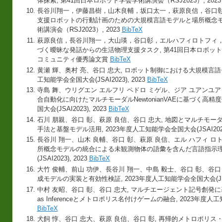
体探索, 第41回日本ロボット学会学術講演会（RSJ2023）, 202
長谷川翔一，伊藤昌樹，山木良輔，坂口太一，萩原良信，谷口彰
支援ロボットの行動計画のための大規模言語モデルと場所概念モデ
術講演会（RSJ2023）, 2023
BibTeX
萩原良信，長谷川翔一，大山瑛，谷口彰，エルハフィロトフィ，
づく曖昧な発話からの生活物理支援タスク, 第41回日本ロボット学会学術
コミュニティ優秀論文賞
BibTeX
黄瀬 輝、奥村 亮、谷口 忠大, ロボット制御における大規模言語
工知能学会全国大会(JSAI2023), 2023
BibTeX
寺島 舞、ウリグエン エルフリ ペドロ ミゲル、ジア ユアンユア
合自動化に向けたマルチモーダルNewtonianVAEに基づく高精度
国大会(JSAI2023), 2023
BibTeX
石川 朋親、谷口 彰、萩原 良信、谷口 忠大, 地図とマルチモ
手法と基盤モデル活用, 2023年度人工知能学会全国大会(JSAI2023)
長谷川 翔一、山木 良輔、谷口 彰、萩原 良信、エル ハフィ ロ
所概念モデルの統合による未観測物体の語彙を含んだ言語指示理解
(JSAI2023), 2023
BibTeX
大竹 俊輔、前山 功伊、長谷川 翔一、中島 毅士、谷口 彰、谷口
成モデルの実装と有効性検証, 2023年度人工知能学会全国大会(JSAI2
中村 友昭、谷口 彰、谷口 忠大, マルチエージェント記号創発に基づ
as Inferenceとメトロポリス名付けゲームの融合, 2023年度人工知能
BibTeX
犬飼 惇、谷口 忠大、萩原 良信、谷口 彰, 再帰的メトロポリス