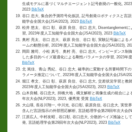
生成モデルに基づくマルチエージェント記号創発の一般化, 2023年度
2023
BibTeX
谷口 忠大, 集合的予測符号化仮説, 記号創発ロボティクスと言語
能学会全国大会(JSAI2023), 2023
BibTeX
松井 悠太、谷口 彰、萩原 良信、谷口 忠大, Disentangle
習, 2023年度人工知能学会全国大会(JSAI2023), 2023
BibTeX
奥村 亮太、谷口 忠大、萩原 良信、谷口 彰, 実験記号論によ
ームの動態分析, 2023年度人工知能学会全国大会(JSAI2023), 20
岡田 雅司、小松 真弓、奥村 亮、谷口 忠大, インピーダンス
した多目的ベイズ最適化による剛性パラメータの学習, 2023年度人工知
BibTeX
北 篤佳、青山 秀紀、谷口 忠大, 確率的に変動する所要時間
ラメータ推定について, 2023年度人工知能学会全国大会(JSAI2023)
堀江 孝文、谷口 彰、萩原 良信、谷口 忠大, 交差状況学習と
2023年度人工知能学会全国大会(JSAI2023), 2023
BibTeX
山木良輔, 谷口忠大, 持橋大地 , 構文解析と画像生成の統合によ
年次大会(NLP2023), 2023, 優秀賞 受賞
BibTeX
大山瑛, 長谷川翔一, 中川光, 谷口彰, 萩原良信, 谷口忠大,
含んだ言語指示の外部照応解析, 言語処理学会第29回年次大会(NLP20
江原広人, 中村友昭 , 谷口彰, 谷口忠大, 分散的ベイズ推論
発, 言語処理学会第29回年次大会(NLP2023), 2023
BibTeX