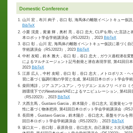
Domestic Conference
山川 宏，布川 絢子，谷口 彰, 海馬体の離散イベントキュー仮説, 
BibTeX
小栗 滉貴，黄瀬 輝，奥村 亮，谷口 忠大, CLIPを用いた言語
本ロボット学会学術講演会（RSJ2023）, 2023
BibTeX
谷口 彰，山川 宏, 海馬体の離散イベントキュー仮説に基づく自
学術講演会（RSJ2023）, 2023
BibTeX
中村 友昭，鈴木 雅大，谷口 彰，谷口 忠大 , ガウス過程潜
によるマルチエージェント記号創発と潜在表現学習, 第41回日本ロ
2023
BibTeX
江原 広人，中村 友昭，谷口 彰，谷口 忠大 , メトロポリス
習に基づく協調行動の学習と生成, 第41回日本ロボット学会学術講演会
柴田博諄，ジア ユアンユアン，ウリグエン エルフリ ペドロ ミ
雑環境下でのNewtonianVAEによるマニピュレーション, 第4
（RSJ2023）, 2023
BibTeX
大西主馬，Gustavo Garcia，鈴木陽介，谷口忠大, 近接
性に基づく物体把持, 第41回日本ロボット学会学術講演会（RSJ202
長田将，Gustavo Garcia，鈴木陽介，谷口忠大, 基盤モデル
回日本ロボット学会学術講演会（RSJ2023）, 2023
BibTeX
坂口太一，谷口彰，萩原良信，谷口忠大, 自己蒸留と３次元地