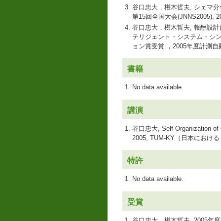
谷口忠大，椹木哲夫, シェマ
第15回全国大会(JNNS2005), 2005
谷口忠大，椹木哲夫, 報酬設
テリジェント・システム・シンポジウム(
ョン賞受賞 ，2005年度計測
書籍
No data available.
講演
谷口忠大, Self-Organization of Co
2005, TUM-KY（日本に
特許
No data available.
受賞
谷口忠大，椹木哲夫, 2005年