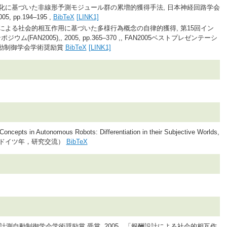
分化に基づいた非線形予測モジュール群の累増的獲得手法, 日本神経回路学会
, pp.194–195 ,
BibTeX
[LINK1]
計による社会的相互作用に基づいた多様行為概念の自律的獲得, 第15回イン
FAN2005),, 2005, pp.365–370 ,, FAN2005ベストプレゼンテーシ
自動制御学会学術奨励賞
BibTeX
[LINK1]
ncepts in Autonomous Robots: Differentiation in their Subjective Worlds,
おけるドイツ年，研究交流）
BibTeX
度計測自動制御学会学術奨励賞 受賞, 2005 , 「報酬設計による社会的相互作