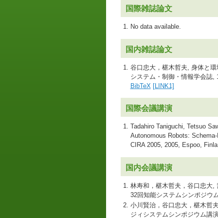
国際雑誌論文
No data available.
国内雑誌論文
谷口忠大，椹木哲夫, 身体と
システム・制御・情報学会誌, 18(
BibTeX
[LINK1]
国際会議講演
Tadahiro Taniguchi, Tetsuo Saw
Autonomous Robots: Schema-Ba
CIRA 2005, 2005, Espoo, Finl
国内会議講演
林寿和，椹木哲夫，谷口忠大,
32回知能システムシンポジウム資料 ,,
小川賢治，谷口忠大，椹木哲夫, 
ジィシステムシンポジウム講演論文集,,